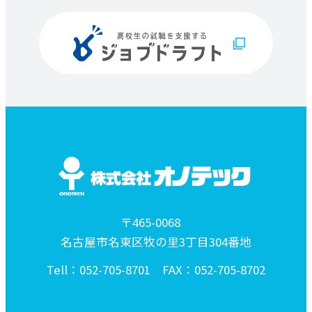
当社は、お客様等の個人情報の取得、
利用その他一切の取り扱いについて、個
人情報の保護に関する法律、その他の
関連法令 、及びこのプライバシーポリ
シーを遵守します。
安全管理措置
当社は、お客様等の個人情報を正確か
〒465-0068
つ最新の内容に保つよう努めるととも
名古屋市名東区牧の里3丁目304番地
に、不正なアクセス、改ざん、漏えい、
滅失及び毀損から保護する 為、必要な
Tell：052-705-8701 FAX：052-705-8702
安全管理措置を講じます。