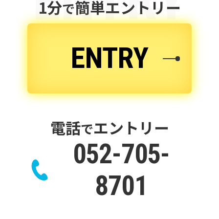
ENTRY
する個人に関する情報であって、氏名、
1分
簡単エントリー
で
生年月日その他の記述等により特定の
個人を識別することができるものと認
ENTRY
識しております。
個人情報の収集、利用、提
供
当社は、個人情報の収集・利用にあた
電話
エントリー
で
り、お客様等に対し事前に目的を明らか
052-705-
にし、収集した個人情報の使用範囲を
限定し、適切に取扱います。また、お客
8701
様等の同意を事前に得た場合、又は法
令により許された場合を除き、お客様等
の個人情報を第三者に提供しません。