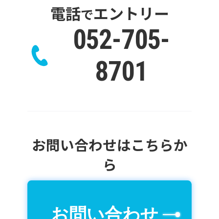
電話
エントリー
で
当社が運営するWebサイト（以下、当
052-705-
サイトといいます）では、一部のコン
テンツにおいてCookieを利用していま
8701
す。
Cookieとは、webコンテンツへのアク
セスに関する情報であり、お名前・メー
ルアドレス・住所・電話番号は含まれ
ません。
また、お使いのブラウザ設定から
お問い合わせはこちらか
Cookieを無効にすることが可能です。
ら
アクセス解析ツールについ
て
お問い合わせ