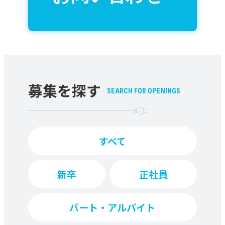
当サイトでは、Google LLCが提供する
アクセス解析ツール「Googleアナリテ
ィクス」を利用しています。
Googleアナリティクスは、トラフィッ
クデータの収集のためにCookieを使用
募集を探す
しています。このトラフィックデータは
SEARCH FOR OPENINGS
匿名で収集されており、個人を特定する
ものではありません。この機能は
Cookieを無効にすることで収集を拒否
すべて
することが出来ます。
Googleアナリティクスの詳細は
新卒
正社員
「Googleアナリティクス利用規約」を
ご覧ください。
パート・アルバイト
法令等の遵守