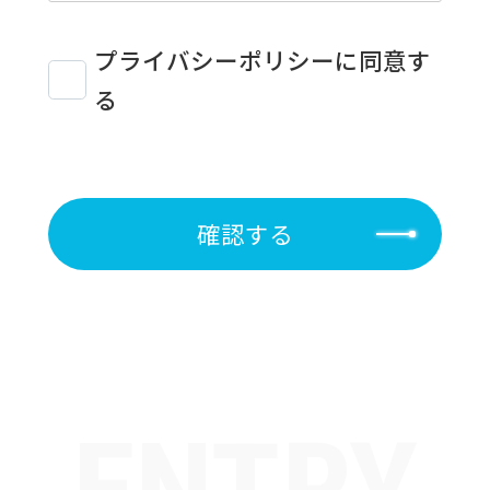
個人情報取扱いに関す
る方針
プライバシーポリシーに同意す
る
当社は、個人情報保護に関する法令を
遵守し、企業活動の上で取り扱う個人
情報について、これを適切に管理、保護
し、お客様が安心できる個人
確認する
情報保護体制の運用・向上を目的とし
て、プライバシーポリシーを以下のよう
に定めます。
個人情報の定義
当社は、個人情報とは、「個人情報の
保護に関する法律」に規定される生存