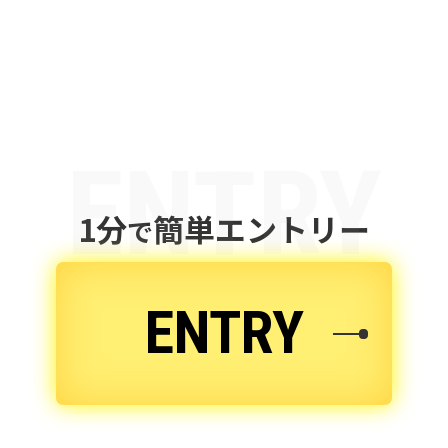
尚、お客様の個人情報を第三者に提供
する場合、提供する情報は必要な範囲
のみに限定し、提供先に対して契約等に
より個人情報の管理を義務付けるとと
もに、適切な監督を行います。
ENTRY
プライバシー尊重
1分
簡単エントリー
で
当社は、プライバシーを尊重し、当社
が収集した個人情報に対し、開示、訂
ENTRY
正、削除、利用停止を求められた時に
は、合理的な期間、妥当な範囲内でこ
れに応じます。
Cookieについて