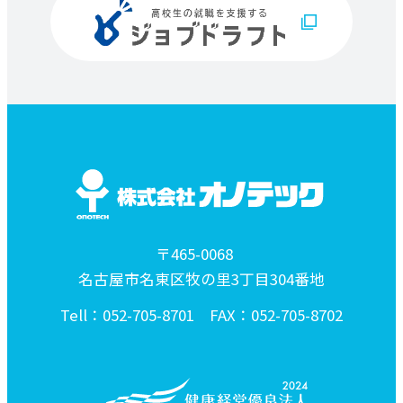
〒465-0068
名古屋市名東区牧の里3丁目304番地
Tell：052-705-8701 FAX：052-705-8702