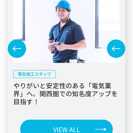
電気施工スタッフ
の
やりがいと安定性のある「電気業
“
界」へ。関西圏での知名度アップを
目指す！
VIEW ALL